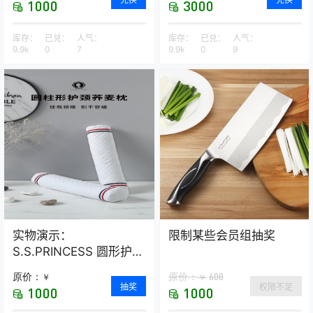
1000
3000
库存：
已兑：
人气：
库存：
已兑：
人气：
9.9k
0
7
9.9k
0
9
实物演示：
限制某些会员组抽奖
S.S.PRINCESS 圆形护颈
荞麦保健枕
原价：
原价：
600
￥
￥
抽奖
权限不足
1000
1000