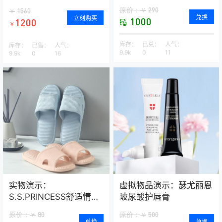
DUCKBOOT LOW 男子
经典热销爆款
原价：
290
￥
1560
￥
运动鞋 AA1125
兑换
立刻购买
1000
1200
￥
库存：
已兑：
人气：
库存：
已售：
人气：
9.9k
0
11
9.9k
0
16
实物演示：
虚拟物品演示：瑟尤丽恩
S.S.PRINCESS舒适情侣
玻尿酸护唇膏
款浴室拖鞋–2双装
原价：
80
原价：
500
￥
￥
兑换
兑换