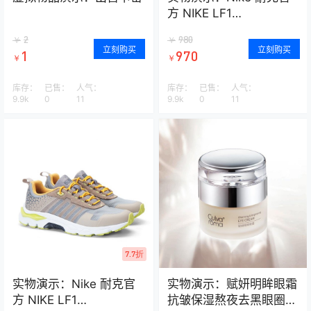
方 NIKE LF1
DUCKBOOT LOW 男子
2
980
￥
￥
运动鞋 AA1125
立刻购买
立刻购买
1
970
￥
￥
库存：
已售：
人气：
库存：
已售：
人气：
9.9k
0
11
9.9k
0
11
7.7折
实物演示：Nike 耐克官
实物演示：赋妍明眸眼霜
方 NIKE LF1
抗皱保湿熬夜去黑眼圈