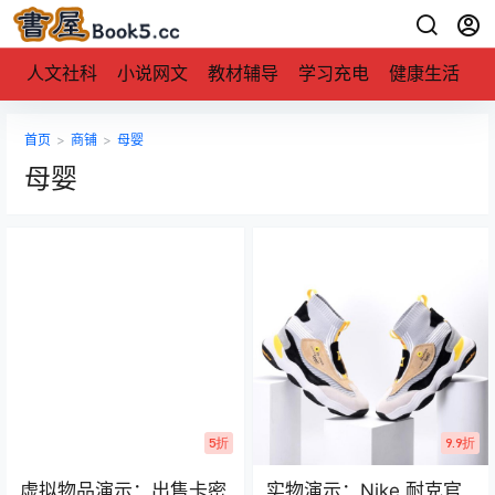
人文社科
小说网文
教材辅导
学习充电
健康生活
首页
>
商铺
>
母婴
母婴
5折
9.9折
虚拟物品演示：出售卡密
实物演示：Nike 耐克官